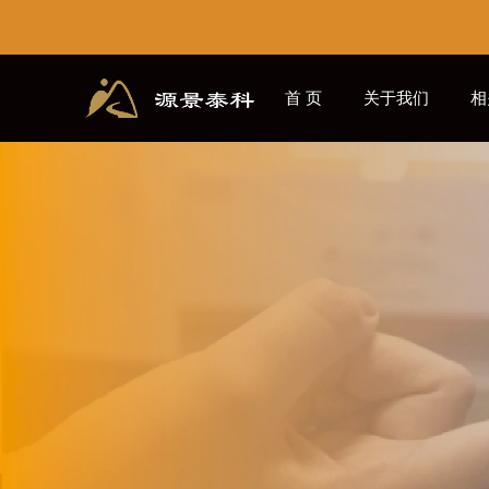
首 页
关于我们
相
源景学社
CN
EN
/