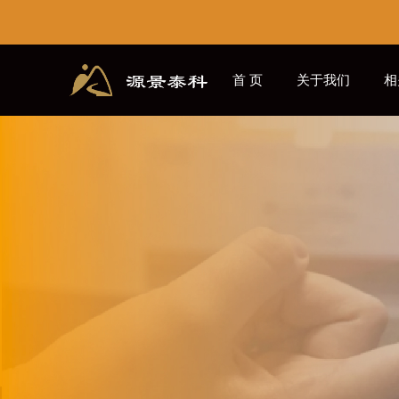
首 页
关于我们
相
源景学社
CN
EN
/