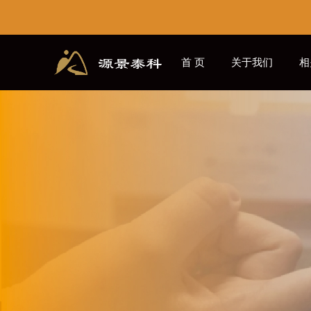
首 页
关于我们
相
源景学社
CN
EN
/