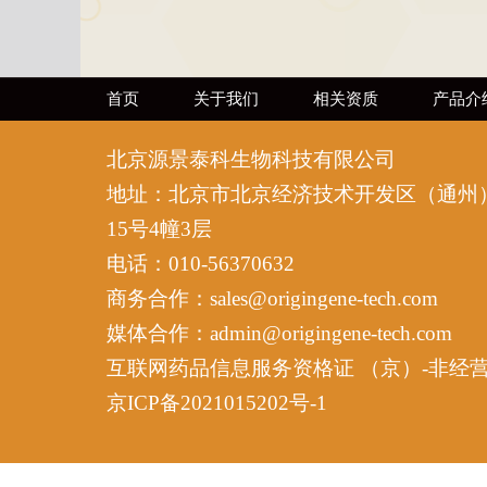
首页
关于我们
相关资质
产品介
北京源景泰科生物科技有限公司
地址：北京市北京经济技术开发区（通州
15号4幢3层
电话：010-56370632
商务合作：sales@origingene-tech.com
媒体合作：admin@origingene-tech.com
互联网药品信息服务资格证 （京）-非经营性-2
京ICP备2021015202号-1