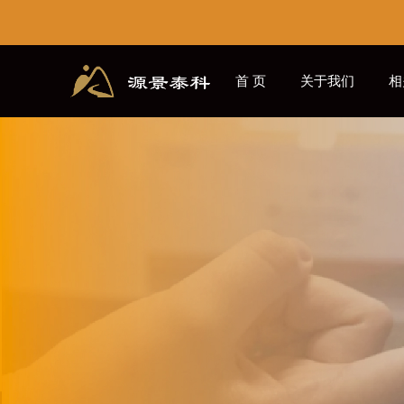
首 页
关于我们
相
源景学社
CN
EN
/