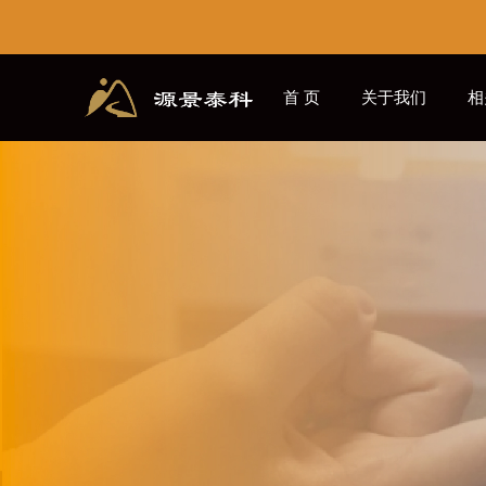
首 页
关于我们
相
源景学社
CN
EN
/